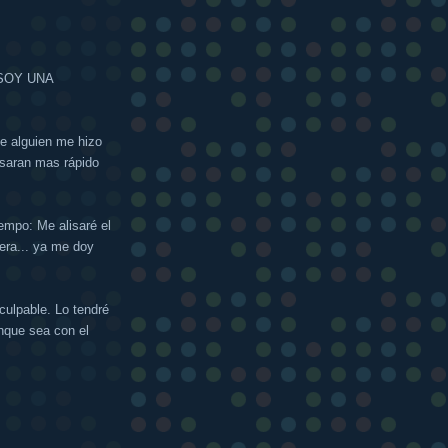
Y SOY UNA
ue alguien me hizo
asaran mas rápido
empo: Me alisaré el
era... ya me doy
ulpable. Lo tendré
unque sea con el