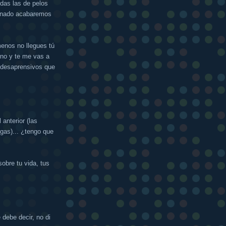
das las de pelos
einado acabaremos
menos no llegues tú
erno y te me vas a
s desaprensivos que
 anterior (las
igas)... ¿tengo que
sobre tu vida, tus
debe decir, no di