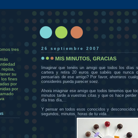
26 septiembre 2007
omos tres
MIS MINUTOS, GRACIAS
 más
antiedad
Imaginar que tenéis un amigo que todos los días 
 repisa,
cartera y retira 20 euros que sabéis que nunca 
tener su
pensaríais de ese amigo? Por favor, ahorraros cualq
 los fines
consideréis pueda parecer soez.
adas por
unidas por
Ahora imaginar ese amigo que todos tenemos que todo
llamado
minutos tarde a vuestras citas y que os hace perder
iva
día tras día,...
Y pensar en todos esos conocidos y desconocidos 
as
segundos, minutos, horas de tu vida...