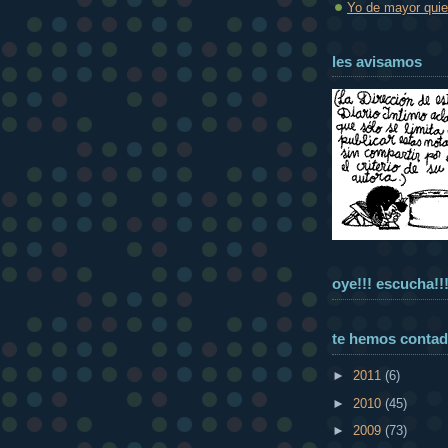
Yo de mayor quier
les avisamos
oye!!! escucha!!
te hemos conta
►
2011
(6)
►
2010
(45)
►
2009
(73)