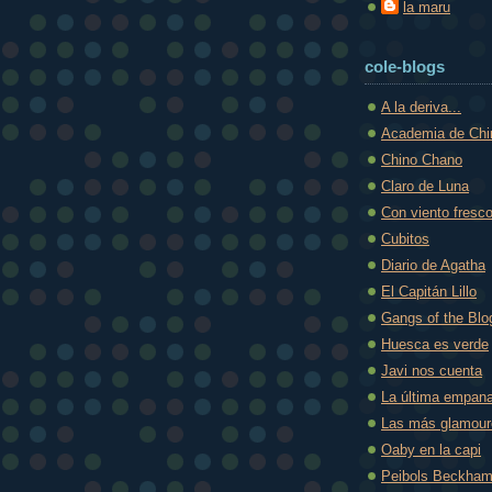
la maru
cole-blogs
A la deriva...
Academia de Ch
Chino Chano
Claro de Luna
Con viento fresc
Cubitos
Diario de Agatha
El Capitán Lillo
Gangs of the Blo
Huesca es verde
Javi nos cuenta
La última empana
Las más glamou
Oaby en la capi
Peibols Beckha