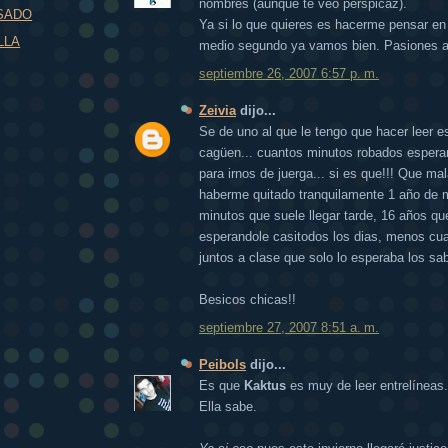
nombres (aunque te veo perspicaz).
ASADO
Ya si lo que quieres es hacerme pensar en
LLA
medio segundo ya vamos bien. Pasiones a 
septiembre 26, 2007 6:57 p. m.
Zeivia
dijo...
Se de uno al que le tengo que hacer leer es
cagüen... cuantos minutos robados esperan
para irnos de juerga... si es que!!! Que ma
haberme quitado tranquilamente 1 año de m
minutos que suele llegar tarde, 16 años qu
esperandole casitodos los dias, menos cu
juntos a clase que solo lo esperaba los sab
Besicos chicas!!
septiembre 27, 2007 8:51 a. m.
Peibols
dijo...
Es que
Kaktus
es muy de leer entrelíneas.
Ella sabe.