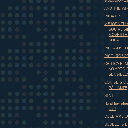
SOLUCIONE
AND THE WIN
PICA-TEST
MEJORA TU 
SOCIAL SI
MOVERTE
SOFÁ.
PICO-RÓSC
PICO- RÓSC
CRÍTICA FEM
NO APTO 
SENSIBLE
CON SEIS O
PÁ 'LANTE
SI VI
Hola! hay algu
ahí?
VUELTA AL 
BUBBLE IS 