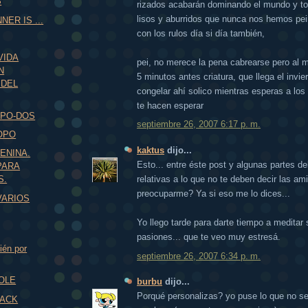
S
rizados acabarán dominando el mundo y to
lisos y aburridos que nunca nos hemos p
NER IS ...
con los rulos día si día también,
VIDA
pei, no merece la pena cabrearse pero al 
N
5 minutos antes criatura, que llega el invi
 DEL
congelar ahí solico mientras esperas a lo
te hacen esperar
OPO-DOS
septiembre 26, 2007 6:17 p. m.
OPO
kaktus
dijo...
ENINA.
Esto... entre éste post y algunas partes del
PARA
relativas a lo que no te deben decir las am
S.
preocuparme? Ya si eso me lo dices...
VARIOS
Yo llego tarde para darte tiempo a meditar 
pasiones... que te veo muy estresá.
ién por
septiembre 26, 2007 6:34 p. m.
COLE
burbu
dijo...
Porqué personalizas? yo puse lo que no se 
BACK