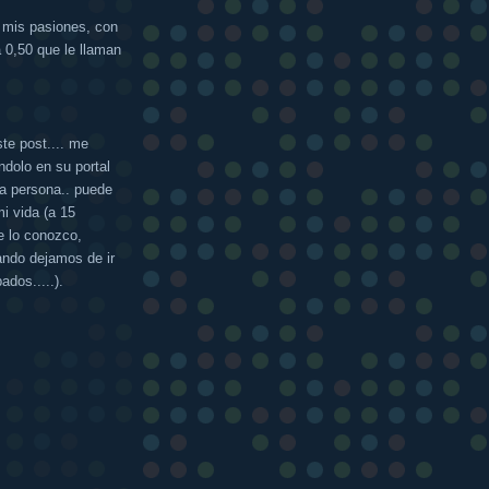
 mis pasiones, con
0,50 que le llaman
te post.... me
dolo en su portal
la persona.. puede
i vida (a 15
e lo conozco,
ando dejamos de ir
ados.....).