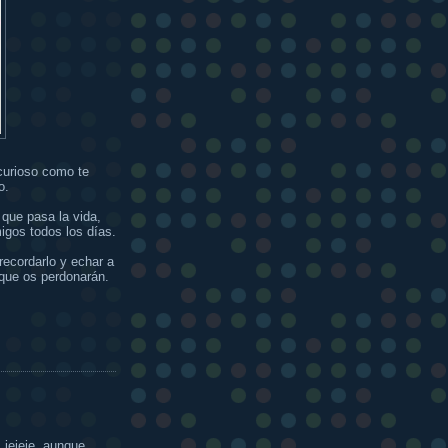
curioso como te
o.
 que pasa la vida,
igos todos los días.
recordarlo y echar a
 que os perdonarán.
 jejeje, aunque