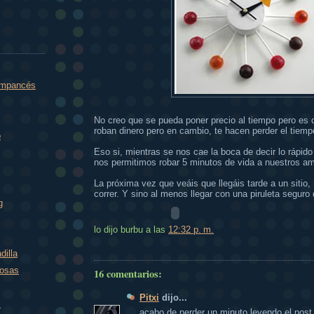
impancés
No creo que se pueda poner precio al tiempo pero es 
roban dinero pero en cambio, te hacen perder el tiemp
o
Eso si, mientras se nos cae la boca de decir lo rápido
nos permitimos robar 5 minutos de vida a nuestros am
La próxima vez que veáis que llegáis tarde a un sitio, 
correr. Y sino al menos llegar con una piruleta seguro
g
lo dijo burbu
a las
12:32 p. m.
dilla
rosas
16 comentarios:
Pitxi
dijo...
m
acabo de perder un minuto leyendo el post,