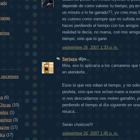
vado
depende de como valores tu tiempo, pq en 
un minuto o lo he ganado??, yo creo mas b
 hagas
es curioso como siempre que mi sufrida m
haces perdiendo el tiempo con tus amigos 
realidad le decia, no mama, con mis amigo
arinos
tiempo, sino que lo gano
septiembre 26, 2007 1:33 p. m.
Serjuzu
dijo...
Mira, eso lo aplicaría a los camareros que
en atenderte...
 oscenses
Esos si que nos roban el tiempo, y no sol
piruleta, sino que nos echan mano a nuestr
ta
(6)
si nos descuidamos nos meten garrafón, 
Chicas
(10)
perdiendo el tiempo al día siguiente en una
resaca...
oidos
(1)
fashion
(3)
Serán chorizos!!!
azine
(17)
septiembre 26, 2007 1:45 p. m.
ika
(17)