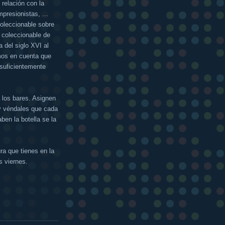
relación con la
mpresionistas, ...
oleccionable sobre
n coleccionable de
a del siglo XVI al
mos en cuenta que
 suficientemente
 los bares. Asignen
 y véndales que cada
en la botella se la
ra que tienes en la
s viernes.