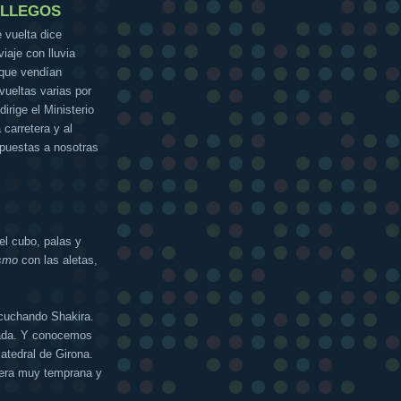
ALLEGOS
 vuelta dice
iaje con lluvia
 que vendían
vueltas varias por
irige el Ministerio
carretera y al
 puestas a nosotras
el cubo, palas y
smo
con las aletas,
scuchando Shakira.
lada. Y conocemos
atedral de Girona.
 era muy temprana y