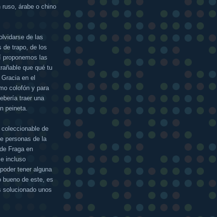
 ruso, árabe o chino
olvidarse de las
 de trapo, de los
uí proponemos las
rañable que qué tu
 Gracia en el
mo colofón y para
debería traer una
n peineta.
l coleccionable de
e personas de la
 de Fraga en
 e incluso
poder tener alguna
o bueno de este, es
s solucionado unos