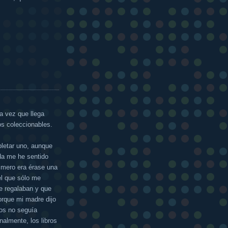
 vez que llega
os coleccionables.
letar uno, aunque
da me he sentido
rimero era érase una
l que sólo me
e regalaban y que
orque mi madre dijo
ros no seguía
almente, los libros