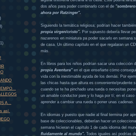
dos años para poder combinarlo con el de
"sombreros
ahora por Ratzinger".
)
Siguiendo la temática religiosa; podrían hacer tambié
3)
propia virgen/cristo".
Por supuesto debería llevar p
nazarenos en miniatura pa poder sacarlo en semana sa
1)
de casa. Un último capítulo en el que regalaran un CD
más.
!
En libros para los niños podrían sacar una colección 
OR
propia Aventura"
en el que enseñarte cómo conseguir
IO
vida con la inestimable ayuda de los demás. Por ejem
.ANDO
las chicas hasta que altura es conveniente/prudente su
EMPO...
cuando se te ha pinchado una rueda o necesitas pone
ALLEGOS
un amable conductor pare y lo haga por tí; en el caso
aprender a cambiar una rueda o poner unas cadenas.
 A...
s así.
En idiomas y puesto que nadie al final termina por ap
UEGO
base de coleccionables, deberían hacer un colecciona
semana hicieran el capítulo 1 de cada idioma del mu
fluidamente al mundo".
Todos iguales así podrías d