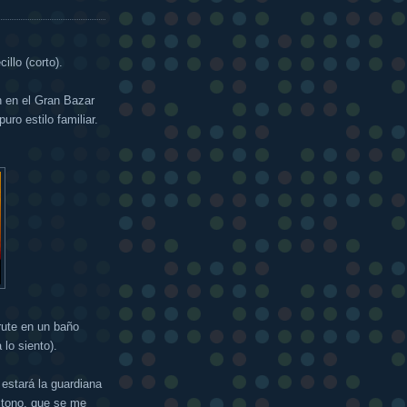
illo (corto).
 en el Gran Bazar
ro estilo familiar.
rute en un baño
lo siento).
estará la guardiana
 tono, que se me