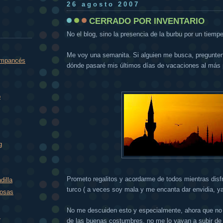
26 agosto 2007
CERRADO POR INVENTARIO
No el blog, sino la presencia de la burbu por un tiempec
Me voy una semanita. Si alguien me busca, pregunten
impancés
dónde pasaré mis últimos días de vacaciones al más pu
o
g
Prometo regalitos y acordarme de todos mientras disf
dilla
turco ( a veces soy mala y me encanta dar envidia, ya 
rosas
No me descuiden esto y especialmente, ahora que no 
m
de las buenas costumbres, no me lo vayan a subir de