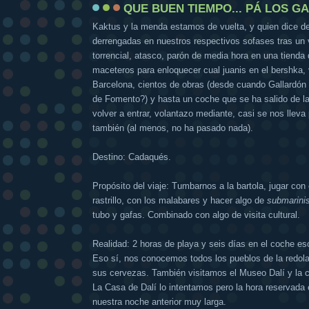
QUE BUEN TIEMPO... PÁ LOS G
Kaktus y la menda estamos de vuelta, y quien dice de
derrengadas en nuestros respectivos sofases tras un v
torrencial, atasco, parón de media hora en una tienda
maceteros para enloquecer cual juanis en el bershka, 
Barcelona, cientos de obras (desde cuando Gallardón d
de Fomento?) y hasta un coche que se ha salido de la 
volver a entrar, volantazo mediante, casi se nos lleva
también (al menos, no ha pasado nada).
Destino: Cadaqués.
Propósito del viaje: Tumbarnos a la bartola, jugar con 
rastrillo, con los malabares y hacer algo de
submarini
tubo y gafas. Combinado con algo de visita cultural.
Realidad: 2 horas de playa y seis días en el coche e
Eso sí, nos conocemos todos los pueblos de la redo
sus cervezas. También visitamos el Museo Dalí y la c
La Casa de Dalí lo intentamos pero la hora reservada
nuestra noche anterior muy larga.