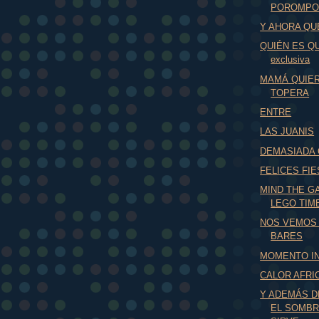
POROMP
Y AHORA QU
QUIÉN ES QU
exclusiva
MAMÁ QUIE
TOPERA
ENTRE
LAS JUANIS
DEMASIADA 
FELICES FIES
MIND THE GAP
LEGO TIM
NOS VEMOS 
BARES
MOMENTO IN
CALOR AFRI
Y ADEMÁS D
EL SOMB