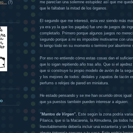
me parecían una solemne estupidez así que me qued
o...
(7)
que le faltaban la mitad de los órganos.
El segundo que me interesó, esta vez siendo más may
ya era yo la que los pagaba) fue uno de juegos de ing
completarlo. Primero porque algunos juegos no merecí
segundo porque a mi es imposible motivarme con un
lo tengo todo en su momento o termino por aburrirme
Por eso no entiendo cómo estas cosas dan el suficie
que lo sigan repitiendo año tras año. Que si el ajedrez
que si construye tu propio modelo de avión de la seg
y los mejores de todos: dedales y zapatos de tacón en
perfums o relojes de pared en miniatura.
!
He estado pensando y se me han ocurrido otros igual 
do
que ya puestos también pueden interesar a alguien:
"Mantos de Virgen
".
Este según la zona podría variar
Pilarica, que si la Macarena, la Almudena, pa todos ha
Inevitablemente debería incluir una estantería y un b
alguna tintorería cercana a tu casa. Este podría lanz