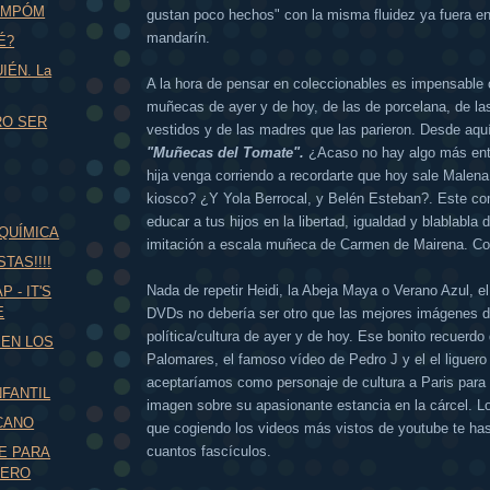
OMPÓM
gustan poco hechos" con la misma fluidez ya fuera en
mandarín.
É?
IÉN. La
A la hora de pensar en coleccionables es impensable 
muñecas de ayer y de hoy, de las de porcelana, de las
RO SER
vestidos y de las madres que las parieron. Desde aq
"Muñecas del Tomate".
¿Acaso no hay algo más ent
hija venga corriendo a recordarte que hoy sale Malena
kiosco? ¿Y Yola Berrocal, y Belén Esteban?. Este co
educar a tus hijos en la libertad, igualdad y blablabla 
QUÍMICA
imitación a escala muñeca de Carmen de Mairena. Co
TAS!!!!
Nada de repetir Heidi, la Abeja Maya o Verano Azul, e
 - IT'S
E
DVDs no debería ser otro que las mejores imágenes d
política/cultura de ayer y de hoy. Ese bonito recuerdo
EN LOS
Palomares, el famoso vídeo de Pedro J y el el liguero
aceptaríamos como personaje de cultura a Paris para 
FANTIL
imagen sobre su apasionante estancia en la cárcel. L
CANO
que cogiendo los videos más vistos de youtube te ha
cuantos fascículos.
E PARA
RERO