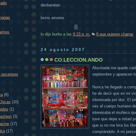
vado
desbaratan.
 hagas
bsins amores
arinos
lo dijo burbu
a las
9:23 p. m.
8 que quieren charrar
24 agosto 2007
CO.LECCION.ANDO
Alucinada me quedo cada
 oscenses
septiembre y aparecen l
Nunca he llegado a comp
he de decir que en mi vi
ta
(6)
interesada por dos. El p
Chicas
(10)
vez el cuerpo humano de
oidos
(1)
interesaba el muñeco qu
fashion
(3)
tuve que dejar a mitad p
azine
(17)
que si no me leía los lib
ika
(17)
comprándolo. A mi person