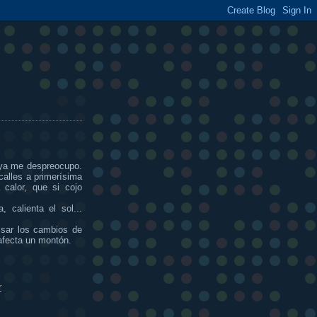
 ya me despreocupo.
calles a primerísima
 calor, que si cojo
 calienta el sol...
isar los cambios de
 afecta un montón.
r