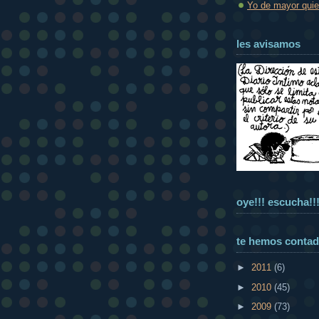
Yo de mayor quier
les avisamos
oye!!! escucha!!
te hemos conta
►
2011
(6)
►
2010
(45)
►
2009
(73)