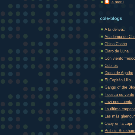
la maru
cole-blogs
A la deriva...
Academia de Ch
Chino Chano
Claro de Luna
Con viento fresc
Cubitos
Diario de Agatha
El Capitán Lillo
Gangs of the Blo
Huesca es verde
Javi nos cuenta
La última empana
Las más glamou
Oaby en la capi
Peibols Beckha