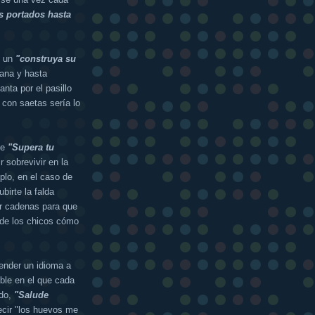
 portados hasta
n un
"construya su
eana y hasta
nta por el pasillo
 con saetas sería lo
de
"Supera tu
 sobrevivir en la
plo, en el caso de
birte la falda
r cadenas para que
 de los chicos cómo
render un idioma a
ble en el que cada
ndo,
"Salude
ecir "los huevos me