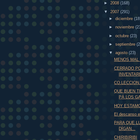
►
2008
(168)
▼
2007
(291)
►
diciembre
(18
►
noviembre
(2
►
octubre
(23)
►
septiembre
(2
▼
agosto
(23)
MENOS MAL 
CERRADO P
INVENTAR
CO.LECCION
QUE BUEN TI
PÁ LOS G
HOY ESTAMOS
El descanso e
PARA QUE L
DÍGAN...
CHIRIBIRIBI