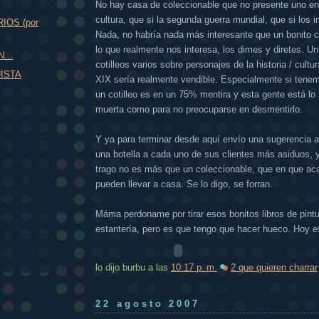
No hay casa de coleccionable que no presente uno en 
cultura, que si la segunda guerra mundial, que si los i
IOS (por
Nada, no habría nada más interesante que un bonito c
lo que realmente nos interesa, los dimes y diretes. U
...
cotilleos varios sobre personajes de la historia / cultur
ISTA
XIX sería realmente vendible. Especialmente si tene
un cotilleo es en un 75% mentira y esta gente está lo
muerta como para no preocuparse en desmentirlo.
Y ya para terminar desde aquí envío una sugerencia a
una botella a cada uno de sus clientes más asiduos,
trago no es más que un coleccionable, que en que acab
pueden llevar a casa. Se lo digo, se forran.
Máma perdoname por tirar esos bonitos libros de pintu
estantería, pero es que tengo que hacer hueco. Hoy e
lo dijo burbu
a las
10:17 p. m.
2 que quieren charrar
22 agosto 2007