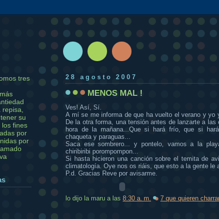
28 agosto 2007
omos tres
MENOS MAL !
 más
antiedad
Ves! Así, Sí.
 repisa,
A mí se me informa de que ha vuelto el verano y yo
tener su
De la otra forma, una tensión antes de lanzarte a las 
 los fines
hora de la mañana...Que si hará frío, que si hará
adas por
chaqueta y paraguas...
unidas por
Saca ese sombrero... y pontelo, vamos a la playa,
llamado
chiribiribi porompompon...
iva
Si hasta hicieron una canción sobre el temita de av
climatología. Oye nos os riáis, que esto a la gente le
P.d. Gracias Reve por avisarme.
as
lo dijo la maru
a las
8:30 a. m.
7 que quieren charra