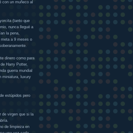
é con un muñeco al
orcita (tanto que
enio, nunca llegué a
an la pena,
a meta a 9 meses o
 soberanamente.
nte dinero como para
 de Harry Potter,
unda guerra mundial
 miniatura, luxury
de estúpidos pero
 de virgen que si la
bría.
ono de limpieza en
arse una vez cada