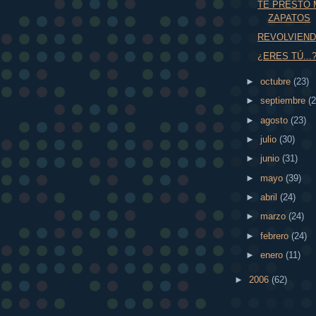
TE PRESTO 
ZAPATOS
REVOLVIEN
¿ERES TÚ...
►
octubre
(23)
►
septiembre
(2
►
agosto
(23)
►
julio
(30)
►
junio
(31)
►
mayo
(39)
►
abril
(24)
►
marzo
(24)
►
febrero
(24)
►
enero
(11)
►
2006
(62)