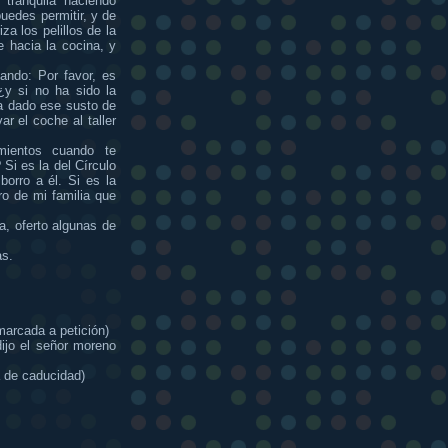
tranquila haciendo
uedes permitir, y de
za los pelillos de la
e hacia la cocina, y
zando: Por favor, es
¿y si no ha sido la
ha dado ese susto de
r el coche al taller
mientos cuando te
 Si es la del Círculo
orro a él. Si es la
o de mi familia que
a, oferto algunas de
as.
marcada a petición)
ijo el señor moreno
a de caducidad)