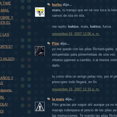
A TIME
burbu
dijo...
maru
, tú tranqui que en ná nos toca la lot
-MAIL
vamos de isla en isla.
POBRE Y
 EN EL
me repito:
kaktus
, mala,
kaktus
, furcia .
noviembre 16, 2007 12:06 p. m.
E LAS
)
Pitxi
dijo...
ORTES?
yo me quedo con las pilas Richard-gable,
estupendas para ponermelaas de una vez,
O (ALGO)
shiatsu japones a cambio, o al menos inst
darlo.
tu como diria un amigo pelao mio, por el pr
BAÑOS Y
preocupes todo llegará, en fin
AS
noviembre 16, 2007 12:15 p. m.
 deporte.
ÓN.
la maru
dijo...
OLA!
Pitxi gracias por seguir ahí aunque ya no t
masaje sobrepasa el precio de las pilas as
O!
las instrucciones. Te mando las pilas Rich