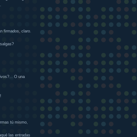
.
n firmados, claro.
 salgas?
ivos?... O una
!
firmas tú mismo,
aqué las entradas