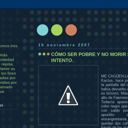
16 noviembre 2007
omos tres
CÓMO SER POBRE Y NO MORIR 
 más
antiedad
INTENTO.
 repisa,
tener su
 los fines
ME CAGÜEN L
adas por
Kactus, hace p
unidas por
la pantalla del 
llamado
había devuelto 
iva
es feísimo. Más 
alto de Faemin
Todavía apare
as
color negro que
con saldo pos
apuntito d
ensangrentars
quedan dos cañ
bando de los nú