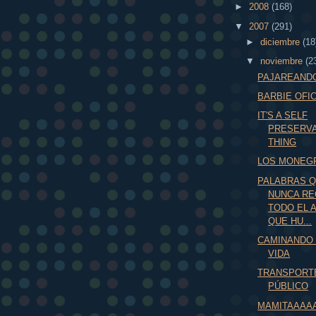
►
2008
(168)
▼
2007
(291)
►
diciembre
(18
▼
noviembre
(2
PAJAREAND
BARBIE OFIC
IT'S A SELF
PRESERVA
THING
LOS MONEG
PALABRAS 
NUNCA RE
TODO EL 
QUE HU...
CAMINANDO 
VIDA
TRANSPORT
PÚBLICO
MAMITAAAA