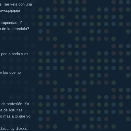
e si me veis con una
avor.jajajaja
estupendas. Y
 de la farándula?
 por la boda y os
or las que no
 de profesión. Yo
e de Asturias
ito más alto que yo.
ades... uy dioxxx.