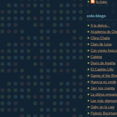
la maru
cole-blogs
A la deriva...
Academia de Ch
Chino Chano
Claro de Luna
Con viento fresc
Cubitos
Diario de Agatha
El Capitán Lillo
Gangs of the Blo
Huesca es verde
Javi nos cuenta
La última empana
Las más glamou
Oaby en la capi
Peibols Beckha