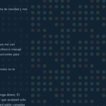
eria de navidad y nos
 que me van
 ofrezco masaje
rucciones para
imero no te
enga dinero. El
í que aceptaré sólo
ard-gable cargadas