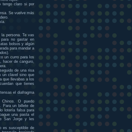
 tengo claro si por
ansa. Se vuelve más
adero.
ía.
 la persona. Te vas
 para no gastar en
catas bolsos y algún
eparada para mandar a
dos).
o un curro para los
, hacer de canguro,
era.
 seguido de una risa
 un clavel sino que
da que llevabas a los
ecuerdan que tienes
stensas el diafragma
s Chinos. O puedo
. Para un billete de
o lotería falsa para
pague una pasta el
de San Jorge y les
o es susceptible de