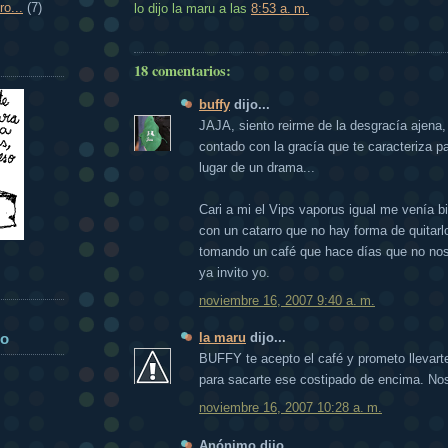
o...
(7)
lo dijo la maru
a las
8:53 a. m.
18 comentarios:
buffy
dijo...
JAJA, siento reirme de la desgracía ajena,
contado con la gracía que te caracteriza p
lugar de un drama...
Cari a mi el Vips vaporus igual me venía bi
con un catarro que no hay forma de quitarl
tomando un café que hace días que no nos
ya invito yo.
!
noviembre 16, 2007 9:40 a. m.
do
la maru
dijo...
BUFFY te acepto el café y prometo llevar
para sacarte ese costipado de encima. N
noviembre 16, 2007 10:28 a. m.
Anónimo dijo...