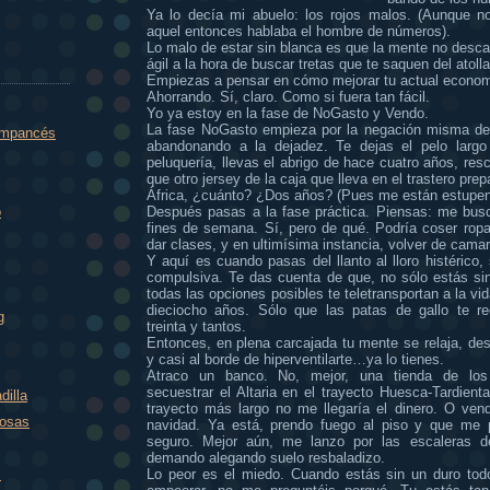
Ya lo decía mi abuelo: los rojos malos. (Aunque no
aquel entonces hablaba el hombre de números).
Lo malo de estar sin blanca es que la mente no desc
ágil a la hora de buscar tretas que te saquen del atoll
Empiezas a pensar en cómo mejorar tu actual econom
Ahorrando. Sí, claro. Como si fuera tan fácil.
Yo ya estoy en la fase de NoGasto y Vendo.
La fase NoGasto empieza por la negación misma de
impancés
abandonando a la dejadez. Te dejas el pelo largo
peluquería, llevas el abrigo de hace cuatro años, res
que otro jersey de la caja que lleva en el trastero pr
África, ¿cuánto? ¿Dos años? (Pues me están estupen
Después pasas a la fase práctica. Piensas: me busc
o
fines de semana. Sí, pero de qué. Podría coser ropa
dar clases, y en ultimísima instancia, volver de camar
Y aquí es cuando pasas del llanto al lloro histérico,
compulsiva. Te das cuenta de que, no sólo estás sin
todas las opciones posibles te teletransportan a la vi
dieciocho años. Sólo que las patas de gallo te r
g
treinta y tantos.
Entonces, en plena carcajada tu mente se relaja, de
y casi al borde de hiperventilarte…ya lo tienes.
Atraco un banco. No, mejor, una tienda de lo
secuestrar el Altaria en el trayecto Huesca-Tardienta
dilla
trayecto más largo no me llegaría el dinero. O vend
rosas
navidad. Ya está, prendo fuego al piso y que me 
seguro. Mejor aún, me lanzo por las escaleras 
demando alegando suelo resbaladizo.
Lo peor es el miedo. Cuando estás sin un duro tod
m