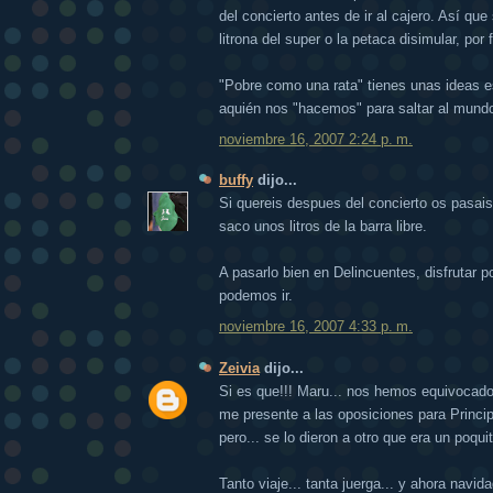
del concierto antes de ir al cajero. Así qu
litrona del super o la petaca disimular, por f
"Pobre como una rata" tienes unas ideas 
aquién nos "hacemos" para saltar al mundo
noviembre 16, 2007 2:24 p. m.
buffy
dijo...
Si quereis despues del concierto os pasais
saco unos litros de la barra libre.
A pasarlo bien en Delincuentes, disfrutar p
podemos ir.
noviembre 16, 2007 4:33 p. m.
Zeivia
dijo...
Si es que!!! Maru... nos hemos equivocado
me presente a las oposiciones para Princip
pero... se lo dieron a otro que era un poqu
Tanto viaje... tanta juerga... y ahora navid