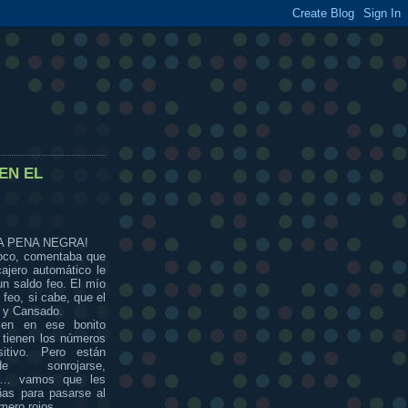
EN EL
A PENA NEGRA!
oco, comentaba que
cajero automático le
un saldo feo. El mío
feo, si cabe, que el
o y Cansado.
cen en ese bonito
 tienen los números
itivo. Pero están
e sonrojarse,
e,… vamos que les
as para pasarse al
mero rojos.