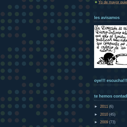
Yo de mayor quier
les avisamos
oye!!! escucha!!
te hemos conta
►
2011
(6)
►
2010
(45)
►
2009
(73)