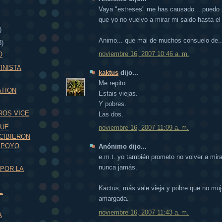
Vaya "estreses" me has causado... puedo 
que yo no vuelvo a mirar mi saldo hasta el
)
Animo... que mal de muchos consuelo de..
3)
noviembre 16, 2007 10:46 a. m.
O
INISTA
kaktus
dijo...
Me repito:
TION
Estais viejas.
Y pobres.
ROS VICE
Las dos.
QUE
noviembre 16, 2007 11:09 a. m.
CIBIERON
APOYO
Anónimo dijo...
e.m.t. yo también prometo no volver a mira
nunca jamás.
POR LA
Kactus, más vale vieja y pobre que no muj
E
amargada.
noviembre 16, 2007 11:43 a. m.
A