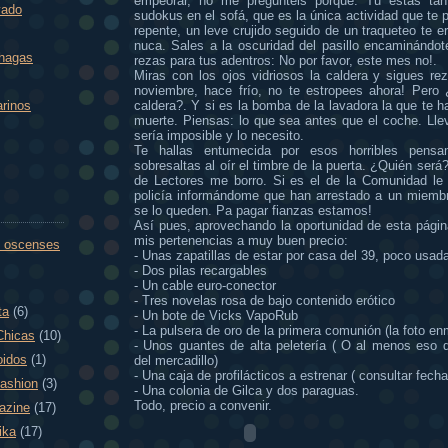
empeorar, no me preguntéis porqué. Tu estás tan 
vado
sudokus en el sofá, que es la única actividad que te p
repente, un leve crujido seguido de un traqueteo te eri
nuca. Sales a la oscuridad del pasillo encaminándot
 hagas
rezas para tus adentros: No por favor, este mes no!.
Miras con los ojos vidriosos la caldera y sigues re
noviembre, hace frío, no te estropees ahora! Pero 
caldera?. Y si es la bomba de la lavadora la que te 
arinos
muerte. Piensas: lo que sea antes que el coche. Lleva
sería imposible y lo necesito.
Te hallas entumecida por esos horribles pensa
sobresaltas al oír el timbre de la puerta. ¿Quién será?
de Lectores me borro. Si es el de la Comunidad le b
policía informándome que han arrestado a un miembr
se lo queden. Pa pagar fianzas estamos!
Así pues, aprovechando la oportunidad de esta págin
mis pertenencias a muy buen precio:
 oscenses
- Unas zapatillas de estar por casa del 39, poco usad
- Dos pilas recargables
- Un cable euro-conector
- Tres novelas rosa de bajo contenido erótico
ta
(6)
- Un bote de Vicks VapoRub
- La pulsera de oro de la primera comunión (la foto en
Chicas
(10)
- Unos guantes de alta peletería ( O al menos eso d
oidos
(1)
del mercadillo)
- Una caja de profilácticos a estrenar ( consultar fech
fashion
(3)
- Una colonia de Gilca y dos paraguas.
Todo, precio a convenir.
azine
(17)
ika
(17)